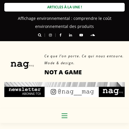
Skip
ARTICLES À LA UNE !
to
Affichage environnemental : comprendre le coût
content
environnemental des produits
Ce que l’on porte. Ce qui nous entoure.
Mode & design.
NOT A GAME