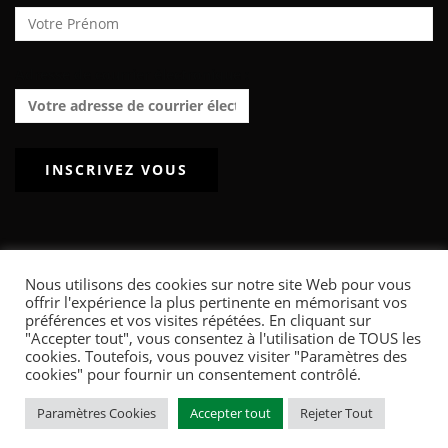
Adresse de courrier électronique :
Nous utilisons des cookies sur notre site Web pour vous
offrir l'expérience la plus pertinente en mémorisant vos
POWERED BY WORDPRESS
|
THEME:
GREATMAG
BY ATHEMES.
préférences et vos visites répétées. En cliquant sur
"Accepter tout", vous consentez à l'utilisation de TOUS les
ACCUEIL
ARTICLES
INTERVIEWS
LE TOURNOI FOOTPRINT
QUI SOMMES-NOUS ?
cookies. Toutefois, vous pouvez visiter "Paramètres des
L’EXPOSITION TEXTILE : LES COULISSES DE L’INDUSTRIE TEXTILE
cookies" pour fournir un consentement contrôlé.
Paramètres Cookies
Accepter tout
Rejeter Tout