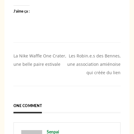
J’aime ça :
Navigation
La Nike Waffle One Crater,
Les Robin.e.s des Bennes,
une belle paire estivale
une association amiénoise
de
qui créée du lien
l’article
ONE COMMENT
Senpai