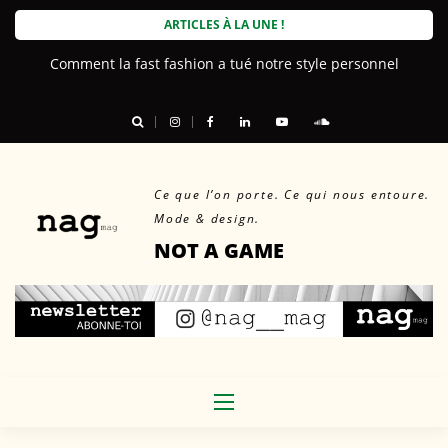
Skip
ARTICLES À LA UNE !
to
Comment la fast fashion a tué notre style personnel
Le beau, le durable, et nous
content
Ce que l’on porte. Ce qui nous entoure.
Mode & design.
NOT A GAME