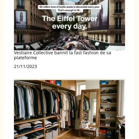
Vestiaire Collective bannit la fast fashion de sa
plateforme
Date
21/11/2023