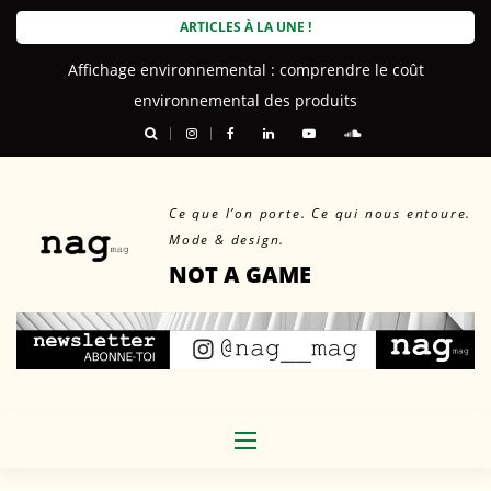
Skip
ARTICLES À LA UNE !
to
Martin Sallières : les chaussures ont leur mot à dire
Affichage environnemental : comprendre le coût
content
environnemental des produits
Ce que l’on porte. Ce qui nous entoure.
Mode & design.
NOT A GAME