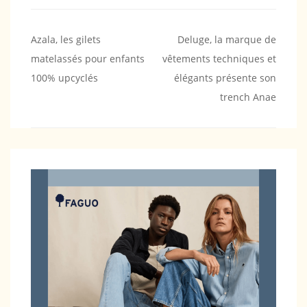
Navigation
Azala, les gilets
Deluge, la marque de
matelassés pour enfants
vêtements techniques et
de
100% upcyclés
élégants présente son
l’article
trench Anae