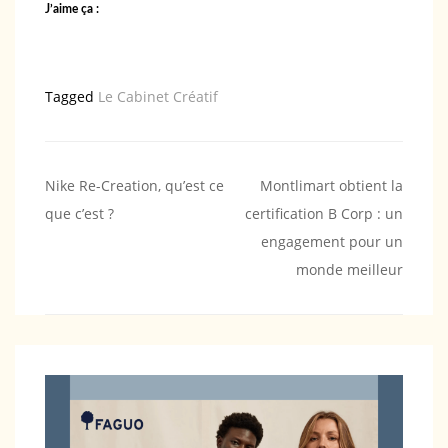
J’aime ça :
Tagged
Le Cabinet Créatif
Navigation
Nike Re-Creation, qu’est ce
Montlimart obtient la
que c’est ?
certification B Corp : un
de
engagement pour un
l’article
monde meilleur