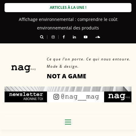
Skip
ARTICLES À LA UNE !
to
Affichage environnemental : comprendre le coût
content
environnemental des produits
Ce que l’on porte. Ce qui nous entoure.
Mode & design.
NOT A GAME