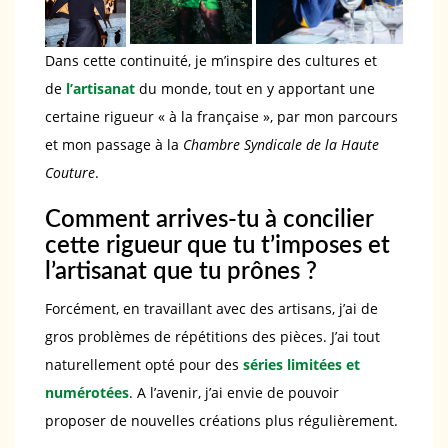
Dans cette continuité, je m’inspire des cultures et
de
l’artisanat
du monde, tout en y apportant une
certaine rigueur « à la française », par mon parcours
et mon passage à la
Chambre Syndicale de la Haute
Couture
.
Comment arrives-tu à concilier
cette rigueur que tu t’imposes et
l’artisanat que tu prônes ?
Forcément, en travaillant avec des artisans, j’ai de
gros problèmes de répétitions des pièces. J’ai tout
naturellement opté pour des
s
é
ries limit
é
es et
num
é
rot
é
es
. A l’avenir, j’ai envie de pouvoir
proposer de nouvelles créations plus régulièrement.