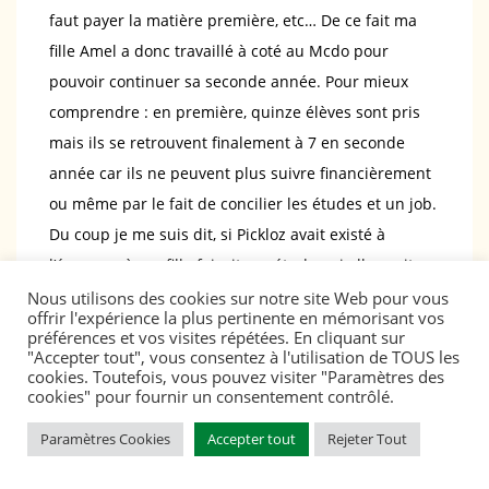
faut payer la matière première, etc… De ce fait ma
fille Amel a donc travaillé à coté au Mcdo pour
pouvoir continuer sa seconde année. Pour mieux
comprendre : en première, quinze élèves sont pris
mais ils se retrouvent finalement à 7 en seconde
année car ils ne peuvent plus suivre financièrement
ou même par le fait de concilier les études et un job.
Du coup je me suis dit, si Pickloz avait existé à
l’époque où ma fille faisait ses études, si elle avait eu
ce choix entre travailler avec une marque de mode
Nous utilisons des cookies sur notre site Web pour vous
offrir l'expérience la plus pertinente en mémorisant vos
qui lui propose de travailler en freelance, tout en
préférences et vos visites répétées. En cliquant sur
travaillant à son rythme et en faisant une action
"Accepter tout", vous consentez à l'utilisation de TOUS les
cookies. Toutefois, vous pouvez visiter "Paramètres des
positive pour la planète pour gagner son argent, ou
cookies" pour fournir un consentement contrôlé.
aller au Mcdo. Il n’y aurait pas photo. C’est donc la
Paramètres Cookies
Accepter tout
Rejeter Tout
possibilité de proposer une activité qui correspond
aux créatifs, dans la continuité de leur cursus. Avec