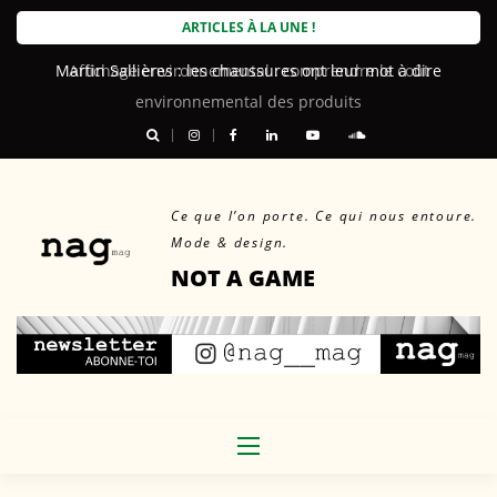
Skip
ARTICLES À LA UNE !
to
Martin Sallières : les chaussures ont leur mot à dire
content
Ce que l’on porte. Ce qui nous entoure.
Mode & design.
NOT A GAME