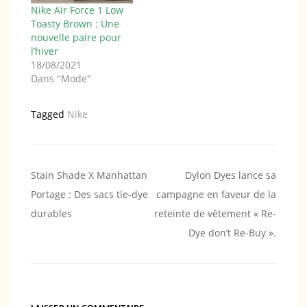
Nike Air Force 1 Low
Toasty Brown : Une
nouvelle paire pour
l’hiver
18/08/2021
Dans "Mode"
Tagged
Nike
Navigation
Stain Shade X Manhattan
Dylon Dyes lance sa
Portage : Des sacs tie-dye
campagne en faveur de la
de
durables
reteinte de vêtement « Re-
l’article
Dye don’t Re-Buy ».