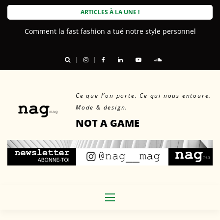
Skip
ARTICLES À LA UNE !
to
Comment la fast fashion a tué notre style personnel
content
Ce que l’on porte. Ce qui nous entoure.
Mode & design.
NOT A GAME