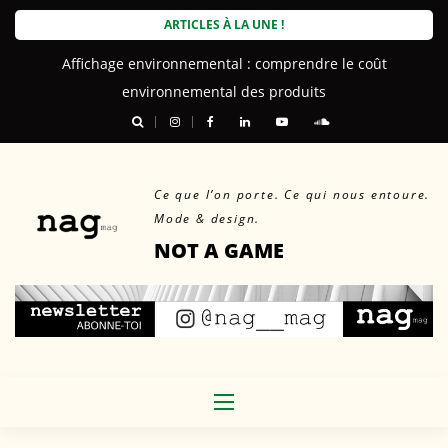
Skip
ARTICLES À LA UNE !
to
Affichage environnemental : comprendre le coût
content
environnemental des produits
Ce que l’on porte. Ce qui nous entoure.
Mode & design.
NOT A GAME