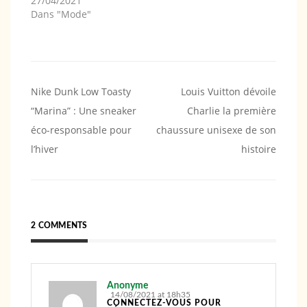
27/04/2021
Dans "Mode"
Navigation
Nike Dunk Low Toasty
Louis Vuitton dévoile
“Marina” : Une sneaker
Charlie la première
de
éco-responsable pour
chaussure unisexe de son
l’article
l’hiver
histoire
2 COMMENTS
Anonyme
14/08/2021 at 18h35
CONNECTEZ-VOUS POUR