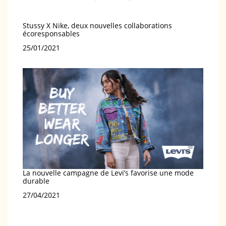
Stussy X Nike, deux nouvelles collaborations
écoresponsables
Date
25/01/2021
La nouvelle campagne de Levi’s favorise une mode
durable
Date
27/04/2021