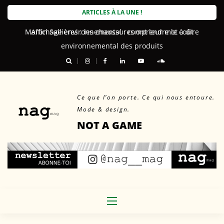
Skip
ARTICLES À LA UNE !
to
Martin Sallières : les chaussures ont leur mot à dire
content
Ce que l’on porte. Ce qui nous entoure.
Mode & design.
NOT A GAME