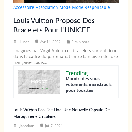
Accessoire
Association
Mode
Mode Responsable
Louis Vuitton Propose Des
Bracelets Pour L’UNICEF
Lucas
Avr 14, 2022
2 min read
Imaginés par Virgil Abloh, ces bracelets sortent donc
dans le cadre du partenariat entre la maison de luxe
française, Louis…
Trending
Moodz, des sous-
vêtements menstruels
pour tous.tes
Louis Vuitton Eco-Felt Line, Une Nouvelle Capsule De
Maroquinerie Circulaire.
Jonathan
Juil 7, 2021