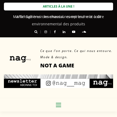
Skip
ARTICLES À LA UNE !
to
Martin Sallières : les chaussures ont leur mot à dire
content
Ce que l’on porte. Ce qui nous entoure.
Mode & design.
NOT A GAME