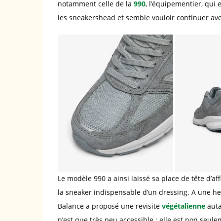
notamment celle de la
990
, l’équipementier, qui 
les sneakershead et semble vouloir continuer av
Le modèle 990 a ainsi laissé sa place de tête d’a
la sneaker indispensable d’un dressing. A une h
Balance a proposé une revisite
végétalienne
auta
n’est que très peu accessible : elle est non seul