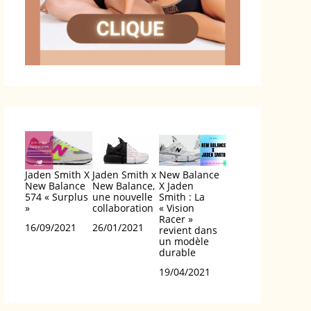
Jaden Smith X
Jaden Smith x
New Balance
New Balance
New Balance,
X Jaden
574 « Surplus
une nouvelle
Smith : La
»
collaboration
« Vision
Racer »
Date
16/09/2021
Date
26/01/2021
revient dans
un modèle
durable
Date
19/04/2021