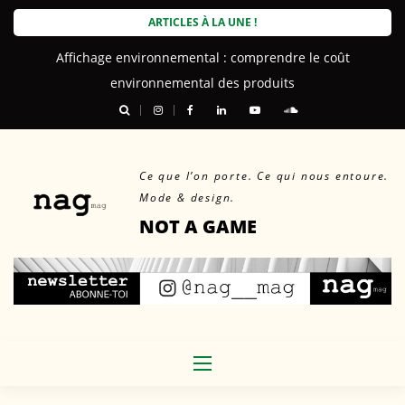
Skip
ARTICLES À LA UNE !
to
Affichage environnemental : comprendre le coût
content
environnemental des produits
Ce que l’on porte. Ce qui nous entoure.
Mode & design.
NOT A GAME