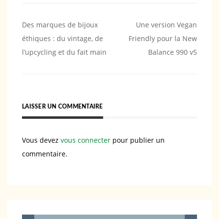
Navigation
Des marques de bijoux
Une version Vegan
éthiques : du vintage, de
Friendly pour la New
de
l’upcycling et du fait main
Balance 990 v5
l’article
LAISSER UN COMMENTAIRE
Vous devez
vous connecter
pour publier un
commentaire.