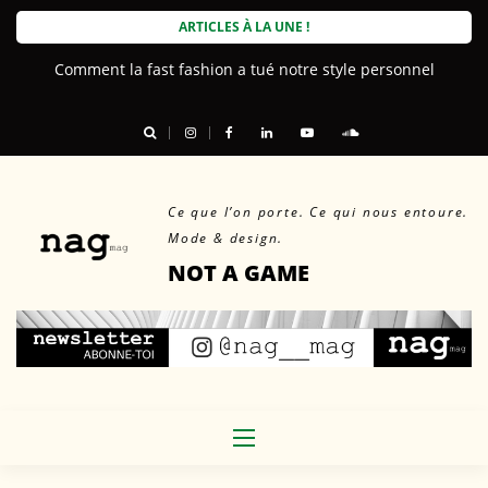
Skip
ARTICLES À LA UNE !
to
Comment la fast fashion a tué notre style personnel
content
Ce que l’on porte. Ce qui nous entoure.
Mode & design.
NOT A GAME