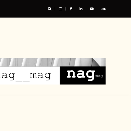
res : les chaussures ont leur mot à dire