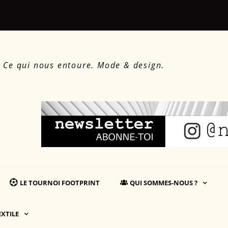
: comprendre le coût environnemental des produits
Martin Salliè
. Ce qui nous entoure. Mode & design.
LE TOURNOI FOOTPRINT
QUI SOMMES-NOUS ?
EXTILE