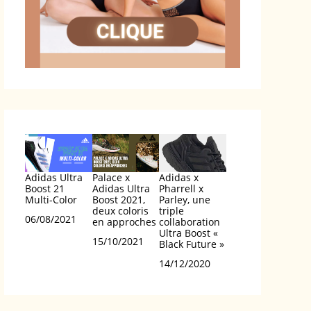
Adidas Ultra
Palace x
Adidas x
Boost 21
Adidas Ultra
Pharrell x
Multi-Color
Boost 2021,
Parley, une
deux coloris
triple
Date
06/08/2021
en approches
collaboration
Ultra Boost «
Date
15/10/2021
Black Future »
Date
14/12/2020