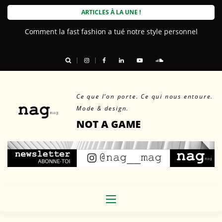
Skip
ARTICLES À LA UNE !
to
Comment la fast fashion a tué notre style personnel
content
Ce que l’on porte. Ce qui nous entoure.
Mode & design.
NOT A GAME