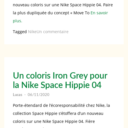
nouveau coloris sur une Nike Space Hippie 04. Paire
la plus dupliquée du concept « Move To
En savoir
plus.
sur
Tagged
Nike
Un commentaire
Un
coloris
Mystic
Navy
pour
Un coloris Iron Grey pour
la
la Nike Space Hippie 04
Nike
Space
Lucas
-
06/11/2020
Hippie
Porte-étendard de l’écoresponsabilité chez Nike, la
04
collection Space Hippie s’étoffera d’un nouveau
coloris sur une Nike Space Hippie 04. Fière