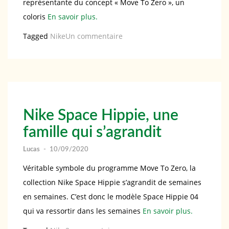
représentante du concept « Move To Zero », un
coloris
En savoir plus.
sur
Tagged
Nike
Un commentaire
Un
coloris
Iron
Grey
pour
Nike Space Hippie, une
la
famille qui s’agrandit
Nike
Space
Lucas
-
10/09/2020
Hippie
Véritable symbole du programme Move To Zero, la
04
collection Nike Space Hippie s’agrandit de semaines
en semaines. C’est donc le modèle Space Hippie 04
qui va ressortir dans les semaines
En savoir plus.