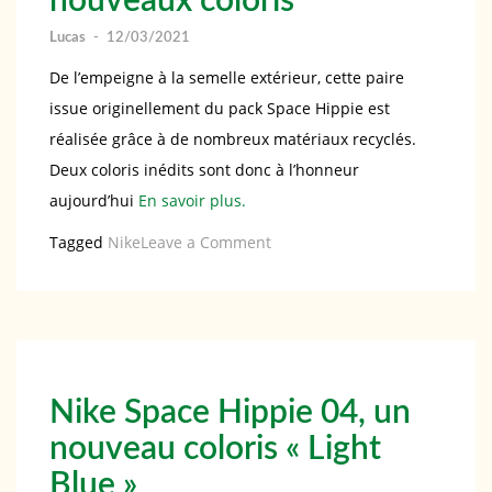
nouveaux coloris
Lucas
-
12/03/2021
De l’empeigne à la semelle extérieur, cette paire
issue originellement du pack Space Hippie est
réalisée grâce à de nombreux matériaux recyclés.
Deux coloris inédits sont donc à l’honneur
aujourd’hui
En savoir plus.
on
Tagged
Nike
Leave a Comment
Toujours
en
déchets
recyclés,
la
Nike Space Hippie 04, un
Space
nouveau coloris « Light
Hippie
Blue »
01