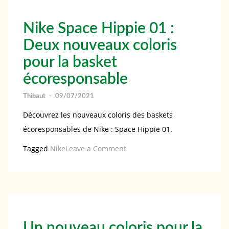
04
Mocha
Nike Space Hippie 01 :
Deux nouveaux coloris
pour la basket
écoresponsable
Thibaut
-
09/07/2021
Découvrez les nouveaux coloris des baskets
écoresponsables de Nike : Space Hippie 01.
on
Tagged
Nike
Leave a Comment
Nike
Space
Hippie
01
:
Un nouveau coloris pour la