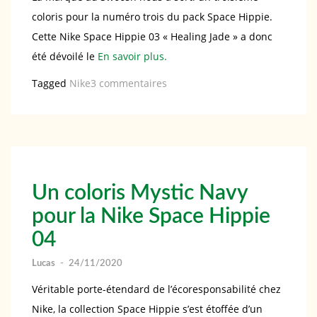
coloris pour la numéro trois du pack Space Hippie.
Cette Nike Space Hippie 03 « Healing Jade » a donc
été dévoilé le
En savoir plus.
sur
Tagged
Nike
3 commentaires
Nouveau
coloris
pour
la
Nike
Un coloris Mystic Navy
Space
pour la Nike Space Hippie
Hippie
04
03
Lucas
-
24/11/2020
Véritable porte-étendard de l’écoresponsabilité chez
Nike, la collection Space Hippie s’est étoffée d’un