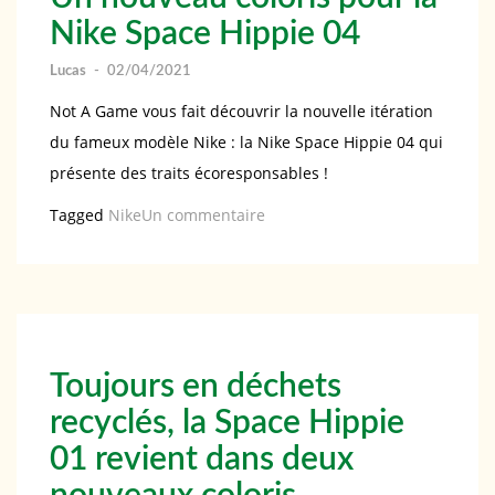
Deux
Nike Space Hippie 04
nouveaux
coloris
Lucas
-
02/04/2021
pour
Not A Game vous fait découvrir la nouvelle itération
la
du fameux modèle Nike : la Nike Space Hippie 04 qui
basket
présente des traits écoresponsables !
écoresponsable
sur
Tagged
Nike
Un commentaire
Un
nouveau
coloris
pour
la
Toujours en déchets
Nike
recyclés, la Space Hippie
Space
01 revient dans deux
Hippie
04