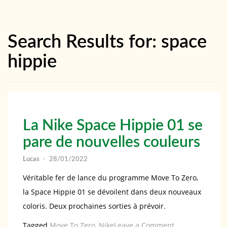
Search Results for:
space
hippie
La Nike Space Hippie 01 se
pare de nouvelles couleurs
Lucas
-
28/01/2022
Véritable fer de lance du programme Move To Zero,
la Space Hippie 01 se dévoilent dans deux nouveaux
coloris. Deux prochaines sorties à prévoir.
on
Tagged
Move To Zero
,
Nike
Leave a Comment