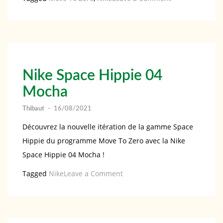
La
Nike
Space
Hippie
01
Nike Space Hippie 04
se
Mocha
pare
de
Thibaut
-
16/08/2021
nouvelles
Découvrez la nouvelle itération de la gamme Space
couleurs
Hippie du programme Move To Zero avec la Nike
Space Hippie 04 Mocha !
on
Tagged
Nike
Leave a Comment
Nike
Space
Hippie