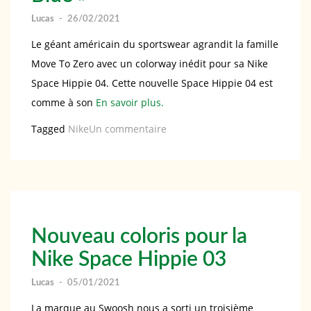
revient
Lucas
-
26/02/2021
dans
Le géant américain du sportswear agrandit la famille
deux
Move To Zero avec un colorway inédit pour sa Nike
nouveaux
Space Hippie 04. Cette nouvelle Space Hippie 04 est
coloris
comme à son
En savoir plus.
sur
Tagged
Nike
Un commentaire
Nike
Space
Hippie
04,
un
Nouveau coloris pour la
nouveau
Nike Space Hippie 03
coloris
« Light
Lucas
-
05/01/2021
Blue »
La marque au Swoosh nous a sorti un troisième